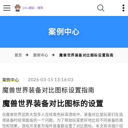
案例中心
首页
案例中心
魔兽世界装备对比图标设置指南
案例中心
2026-03-15 13:16:03
魔兽世界装备对比图标设置指南
魔兽世界装备对比图标的设置
在魔兽世界这款大型多人在线角色扮演游戏中，装备对比是玩家们在选
择装备时经常面临的一个问题。为了帮助玩家更好地比较不同装备的属
性和效果，游戏开发者为每件装备都设置了对比图标。本文将详细介绍