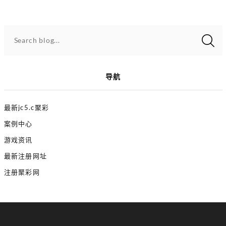
Search blog...
导航
最新jc5.c聚彩
案例中心
游戏资讯
最新注册网址
注册聚彩网