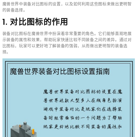
魔兽世界中装备对比图标的设置，以及如何利用这些图标来做出更明智
的装备选择。
1. 对比图标的作用
装备对比图标在魔兽世界中扮演着非常重要的角色。它们能够直观地展
示装备的属性和效果，帮助玩家快速比较不同装备之间的差异。通过对
比图标，玩家可以更好地了解装备的强弱，从而做出更明智的装备选
择。