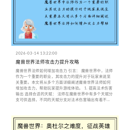
2026-03-14 13:22:00
魔兽世界法师攻击力提升攻略
魔兽世界法师如何增加攻击力 引言： 魔兽世界中，法师
作为一个重要的职业，其攻击力的提升对于玩家来说至
关重要。本文将从多个方面详细阐述魔兽世界法师如何
增加攻击力，帮助玩家提升游戏体验。 1. 提高法术伤害
输出 选择合适的天赋： 法师在魔兽世界中有多个天赋分
支可供选择，不同的天赋分支对法术伤害输出有着不...