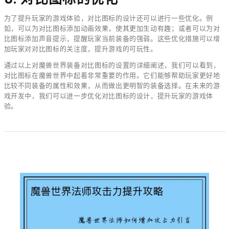
为了提升玩家的游戏体验，对比图标的设计还可以进行一些优化。例
如，可以为对比图标添加动画效果，使其更加生动有趣；或者可以为对
比图标添加声音提示，提醒玩家当前装备的强弱。这些优化措施可以增
加玩家对对比图标的关注度，提升游戏的可玩性。
通过以上对魔兽世界装备对比图标的设置的详细阐述，我们可以看到，
对比图标在魔兽世界中起着非常重要的作用。它们能够帮助玩家更好地
比较不同装备的属性和效果，从而做出更明智的装备选择。在未来的游
戏开发中，我们可以进一步优化对比图标的设计，提升玩家的游戏体
验。