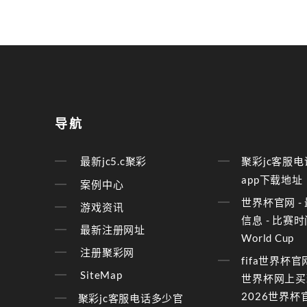
导航
最新jc5.c聚彩
聚彩jc客服
app下载地址
案例中心
世界杯官网 -
游戏资讯
信息 - 比赛时
最新注册网址
World Cup
注册聚彩网
fifa世界杯
SiteMap
世界杯网上买球
2026世界杯
聚彩jc客服电话多少官