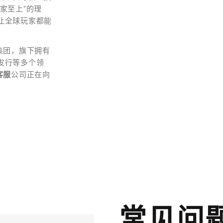
家至上”的理
让全球玩家都能
集团，旗下拥有
发行等多个领
客服
公司正在向
常见问