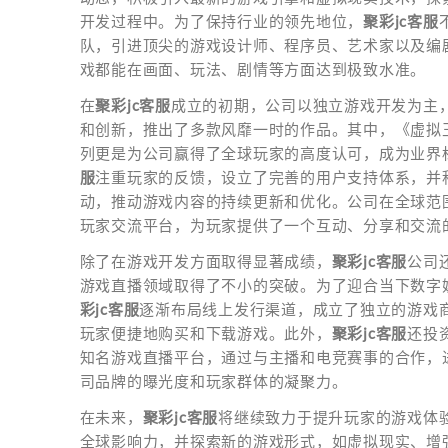
开发过程中。为了保持行业的领先地位，
聚彩jc客服
队，引进顶尖的游戏设计师、程序员、艺术家以及编
戏都能在画面、玩法、剧情等方面达到极致水准。
在
聚彩jc客服
成立的初期，公司以独立游戏开发为主
和创新，推出了多款风靡一时的作品。其中，《虚拟
列更是为公司赢得了全球玩家的高度认可，成为业界
服
注重玩家的反馈，设立了完善的用户支持体系，并
动，推动游戏内容的持续更新和优化。公司在全球范
玩家交流平台，为玩家提供了一个互动、分享和交流
除了在游戏开发方面取得显著成绩，
聚彩jc客服
公司
游戏直播领域取得了不小的突破。为了迎合当下数字
彩jc客服
逐渐布局线上发行渠道，成立了独立的游戏
玩家便捷地购买和下载游戏。此外，
聚彩jc客服
还投
知名游戏直播平台，通过与主播和电竞赛事的合作，
司品牌的曝光度和玩家群体的凝聚力。
在未来，
聚彩jc客服
将继续致力于提升玩家的游戏体
全球影响力，并探索新的游戏形式，如虚拟现实、增