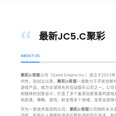
最新JC5.C聚彩
ABOUT US
聚彩jc客服
公司（Game Empire Inc.）成立于20
州市。自创立以来，
聚彩jc客服
一直致力于开发创新
游戏产品，成为全球领先的互动娱乐公司之一。公司
和独特的创意设计，打造了多个备受玩家喜爱的游戏
色扮演、策略、冒险、射击等多个领域，深受全球用
作为一家技术驱动的公司，
聚彩jc客服
公司始终关注
动态，积极引入最新的游戏引擎和虚拟现实技术，探