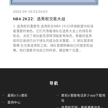
2026-04-10 03:26:03
NBA 2K22：选秀权交易大战
1. 选秀权的重要性 选秀权在NBA 2K22终极联盟中扮演
着重要的角色。它们代表着球队在选秀大会上的排名和
机会，决定了球队能否获得顶级新秀球员。掌握好选秀
权的交易技巧对于球队的成功至关重要。 2. 球队需求和
策略 在交易选秀权之前，球队需要明确自己的需求和战
略。他们需要评估自己的阵容，确定哪个位置...
导航
最新jc5.c聚彩
聚彩jc客服电话多少app下载地
址
案例中心
世界杯官网 - 最新赛事信息 -