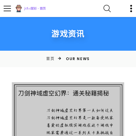
游戏资讯
首页
OUR NEWS