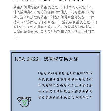
刘备如何得到全部装备 刘备是三国时期的蜀汉创始人，
他的成功离不开他的智谋和决策能力，同时也离不开他
精心选择和获取的装备。刘备如何得到全部装备，下面
将从八个方面进行详细阐述。 1. 盟友与联盟 刘备在三国
时期建立了许多重要的盟友关系，这些盟友为他提供了
大量的装备支持。首先是与张飞和关羽的结义，他们三
人...