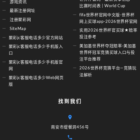
游戏资讯
比赛时间表 | World Cup
最新注册网址
fifa世界杯官网中文版-世界杯
注册聚彩网
网上买球app-2026世界杯官网
SiteMap
实用2026世界杯官买球★赔率
投注参考
聚彩jc客服电话多少官方网站
美加墨世界杯夺冠赔率·美加墨
聚彩jc客服电话多少手机版入
世界杯冠军竞猜买球入口与投
口
注平台推荐
聚彩jc客服电话多少手机版官
2026世界杯竞猜平台—竞猜玩
网
法解析
聚彩jc客服电话多少Web网页
版
找到我们
南安市堤餐洞456号