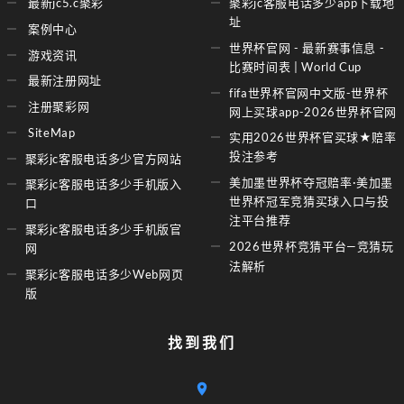
最新jc5.c聚彩
聚彩jc客服电话多少app下载地
址
案例中心
世界杯官网 - 最新赛事信息 -
游戏资讯
比赛时间表 | World Cup
最新注册网址
fifa世界杯官网中文版-世界杯
注册聚彩网
网上买球app-2026世界杯官网
SiteMap
实用2026世界杯官买球★赔率
投注参考
聚彩jc客服电话多少官方网站
美加墨世界杯夺冠赔率·美加墨
聚彩jc客服电话多少手机版入
世界杯冠军竞猜买球入口与投
口
注平台推荐
聚彩jc客服电话多少手机版官
2026世界杯竞猜平台—竞猜玩
网
法解析
聚彩jc客服电话多少Web网页
版
找到我们