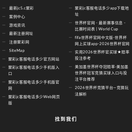
最新jc5.c聚彩
聚彩jc客服电话多少app下载地
址
案例中心
世界杯官网 - 最新赛事信息 -
游戏资讯
比赛时间表 | World Cup
最新注册网址
fifa世界杯官网中文版-世界杯
注册聚彩网
网上买球app-2026世界杯官网
SiteMap
实用2026世界杯官买球★赔率
投注参考
聚彩jc客服电话多少官方网站
美加墨世界杯夺冠赔率·美加墨
聚彩jc客服电话多少手机版入
世界杯冠军竞猜买球入口与投
口
注平台推荐
聚彩jc客服电话多少手机版官
2026世界杯竞猜平台—竞猜玩
网
法解析
聚彩jc客服电话多少Web网页
版
找到我们